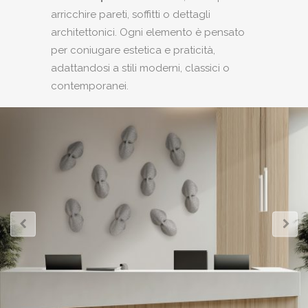
arricchire pareti, soffitti o dettagli
architettonici. Ogni elemento è pensato
per coniugare estetica e praticità,
adattandosi a stili moderni, classici o
contemporanei.