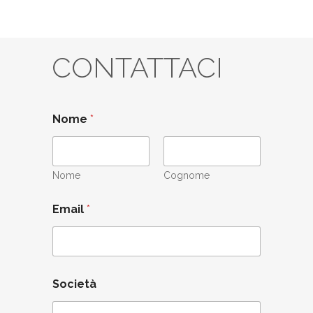
CONTATTACI
Nome
*
Nome
Cognome
S
Email
*
o
c
i
e
t
à
Società
S
o