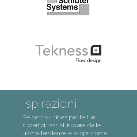
Ispirazioni
Se cerchi un’idea per le tue
superfici, lasciati ispirare dalle
ultime tendenze e scopri come