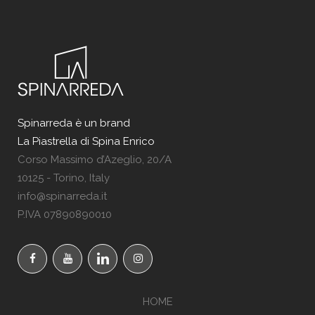
Spinarreda è un brand
La Piastrella di Spina Enrico
Corso Massimo d’Azeglio, 20/A
10125 - Torino, Italy
info@spinarreda.it
P.IVA 07890890010
HOME