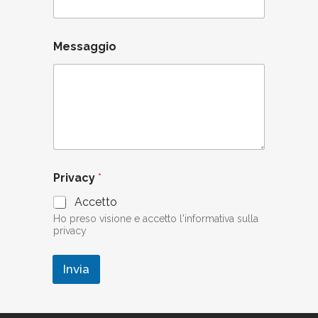
c
i
e
t
Messaggio
à
M
e
s
s
a
g
g
i
Privacy
*
o
Accetto
Ho preso visione e accetto l'informativa sulla
privacy
Invia