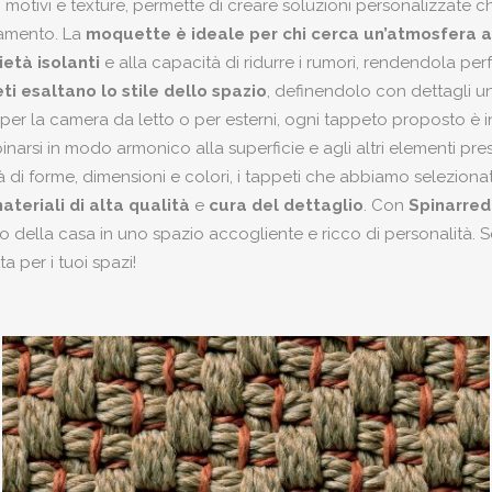
, motivi e texture, permette di creare soluzioni personalizzate 
amento. La
moquette è ideale per chi cerca un’atmosfera a
ietà isolanti
e alla capacità di ridurre i rumori, rendendola perfe
ti esaltano lo stile dello spazio
, definendolo con dettagli uni
 per la camera da letto o per esterni, ogni tappeto proposto è i
inarsi in modo armonico alla superficie e agli altri elementi pres
à di forme, dimensioni e colori, i tappeti che abbiamo selezionat
ateriali di alta qualità
e
cura del dettaglio
. Con
Spinarred
 della casa in uno spazio accogliente e ricco di personalità. S
ta per i tuoi spazi!