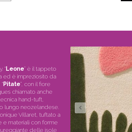
. “
Leone
” è il tappeto
ca ed è impreziosito da
 “
Pitate
”, con il fiore
angues chiamato anche
tecnica hand-tuft,
elo lungo neozelandese.
onique Villaret, tuftato a
e e materiali con forme
ssureggiante delle isole