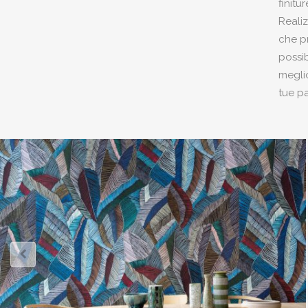
finitu
Reali
che p
possib
meglio
tue pa