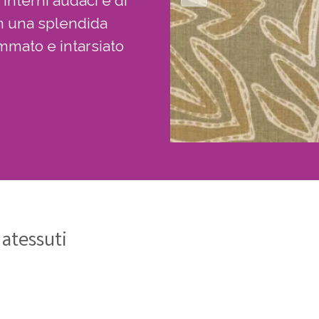
interni audaci e di
in una splendida
ammato e intarsiato
natessuti