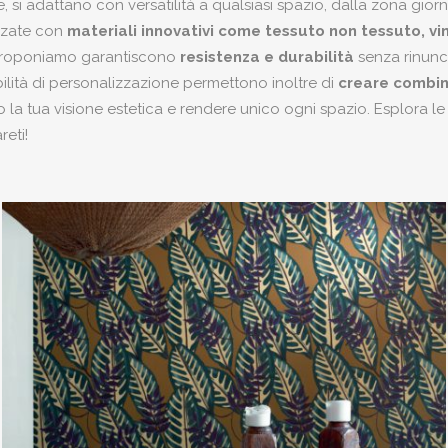
re, si adattano con versatilità a qualsiasi spazio, dalla zona gio
zzate con
materiali innovativi come tessuto non tessuto, vini
roponiamo garantiscono
resistenza e durabilità
senza rinunci
ilità di personalizzazione permettono inoltre di
creare combin
 la tua visione estetica e rendere unico ogni spazio. Esplora le
reti!