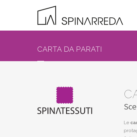
CARTA DA PARATI
C
Sce
Le
ca
protag