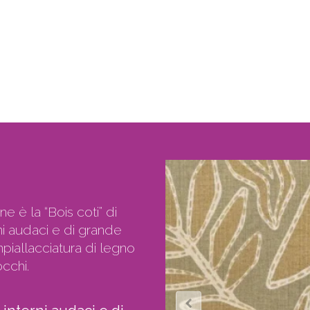
e è la “Bois coti” di
ni audaci e di grande
mpiallacciatura di legno
cchi.